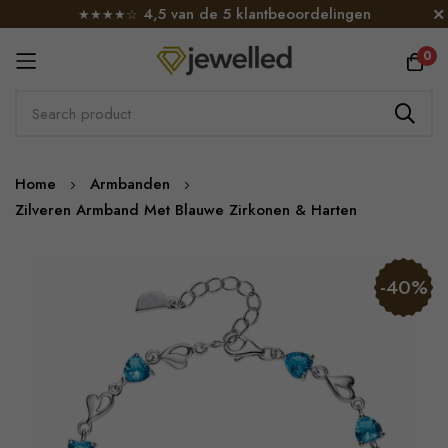
4,5 van de 5 klantbeoordelingen
★★★★☆
0
Skip
Home
Armbanden
to
Zilveren Armband Met Blauwe Zirkonen & Harten
Content
Skip
-40%
to
the
end
of
the
images