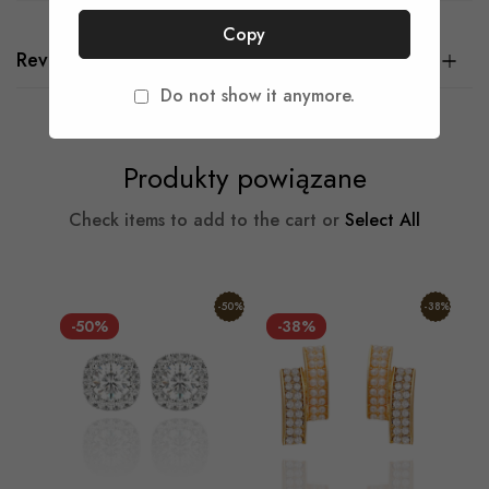
Copy
Reviews
Do not show it anymore.
Produkty powiązane
Check items to add to the cart or
Select All
-50%
-38%
-50%
-38%