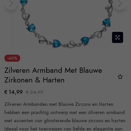
gallery
Skip
-40%
to
Zilveren Armband Met Blauwe
the
beginning
Zirkonen & Harten
of
€ 14,99
€ 24,99
the
images
Zilveren Armbanden met Blauwe Zircons en Harten
gallery
hebben een prachtig ontwerp met een zilveren armband
met accenten van glinsterende blauwe zircons en harten.
Ideaal voor het toevoegen van liefde en elegantie aan