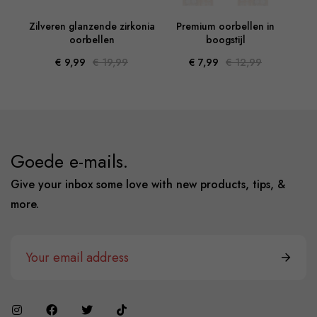
 Met
Zilveren glanzende zirkonia
Premium oorbellen in
oorbellen
boogstijl
kl
€ 9,99
€ 19,99
€ 7,99
€ 12,99
Goede e-mails.
Give your inbox some love with new products, tips, &
more.