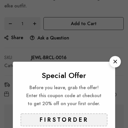
elke outfit.
Add to Cart
Share
Ask a Question
SKU
JEWL-BRCL-0016
Categories:
Armbanden
Special Offer
Estimated Delivery:
9 - 14 Aug, 2026
Before you leave, grab the offer!
Free Shipping & Returns:
On all orders over
€ 30
Enter this coupon code at checkout
to get 20% off on your first order.
Guarantee safe & secure checkout