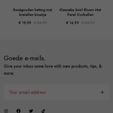
mband
Roségouden ketting met
Klassieke Swirl Bloem Met
M
 en
kristallen kwastje
Parel Oorbellen
€ 19,99
€ 34,99
€ 14,99
€ 24,99
Goede e-mails.
Give your inbox some love with new products, tips, &
more.