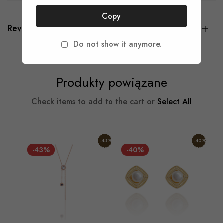
Copy
Reviews
Do not show it anymore.
Produkty powiązane
Check items to add to the cart or
Select All
-43%
-40%
-43%
-40%