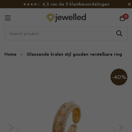
4,5 van de 5 klantbeoordelingen
★★★★☆
0
Skip
Home
Glanzende kralen stijl gouden verstelbare ring
to
Content
Skip
-40%
to
the
end
of
the
images
gallery