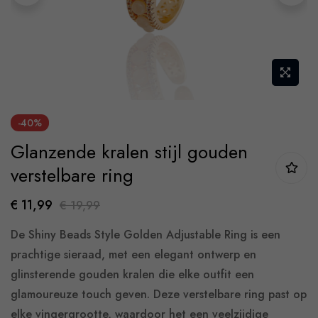
Skip
-40%
to
Glanzende kralen stijl gouden
the
beginning
verstelbare ring
of
€ 11,99
€ 19,99
the
images
De Shiny Beads Style Golden Adjustable Ring is een
gallery
prachtige sieraad, met een elegant ontwerp en
glinsterende gouden kralen die elke outfit een
glamoureuze touch geven. Deze verstelbare ring past op
elke vingergrootte, waardoor het een veelzijdige