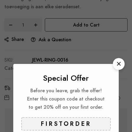
toevoeging is aan elke sieradenset.
Add to Cart
Share
Ask a Question
SKU
JEWL-RING-0016
Categories:
Ringen
Special Offer
Estimated Delivery:
9 - 14 Aug, 2026
Before you leave, grab the offer!
Free Shipping & Returns:
On all orders over
€ 30
Enter this coupon code at checkout
to get 20% off on your first order.
Guarantee safe & secure checkout