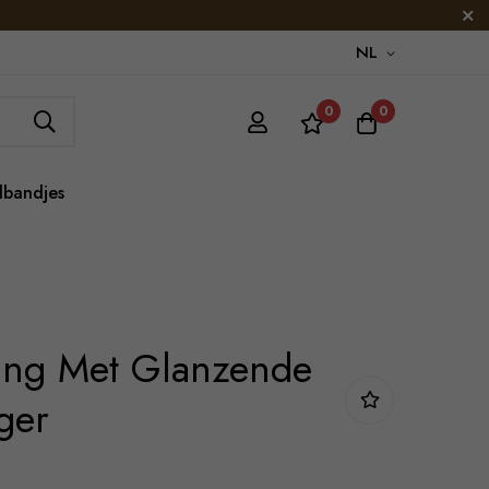
NL
0
0
lbandjes
ing Met Glanzende
ger