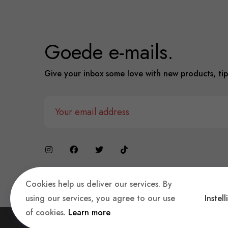
Goede e-mails.
Give your inbox some love with new products, tip
Cookies help us deliver our services. By
using our services, you agree to our use
Instel
of cookies.
Learn more
Copyright © 2023 360 E-Retails, Gemaakt met
♥
i