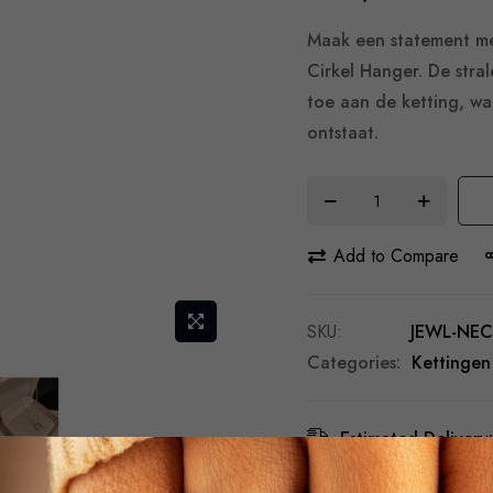
Maak een statement me
Cirkel Hanger. De stra
toe aan de ketting, wa
ontstaat.
Add to Compare
SKU
JEWL-NEC
Categories:
Kettingen
Estimated Delivery:
Free Shipping & Re