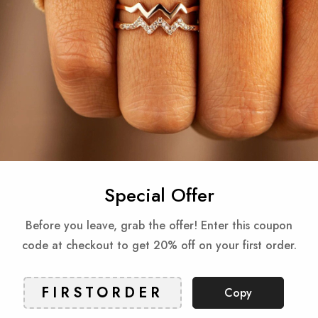
Gua
Reviews
Special Offer
Before you leave, grab the offer! Enter this coupon
Produkty powiązane
code at checkout to get 20% off on your first order.
Check items to add to the cart or
Select All
Copy