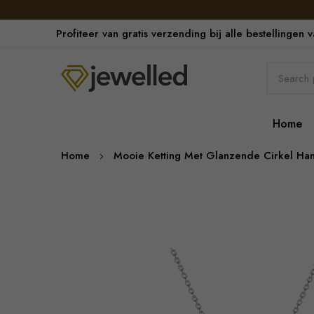
Profiteer van gratis verzending bij alle bestellingen 
Home
Home
Mooie Ketting Met Glanzende Cirkel Ha
Skip
to
the
end
of
the