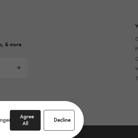
W
O
s, & more.
P
G
V
T
Agree
lingen
Decline
All
n Amsterdam.