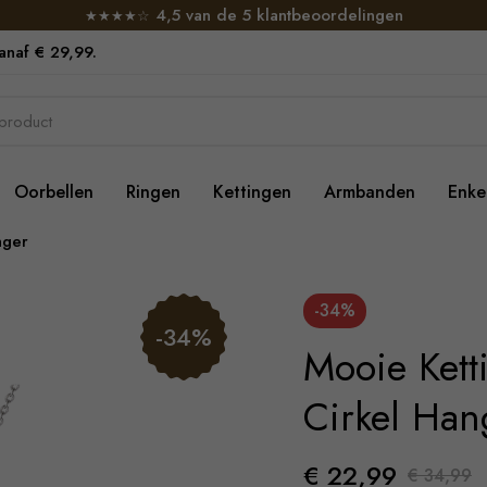
4,5 van de 5 klantbeoordelingen
★★★★☆
vanaf € 29,99.
Oorbellen
Ringen
Kettingen
Armbanden
Enke
nger
-34%
-34%
Mooie Kett
Cirkel Han
€ 22,99
€ 34,99