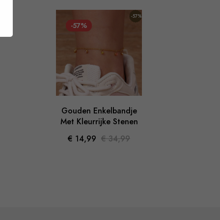
-57%
%
-57%
-4
Gouden Enkelbandje
Gla
Met Kleurrijke Stenen
Cr
ve
€ 14,99
€ 34,99
€ 