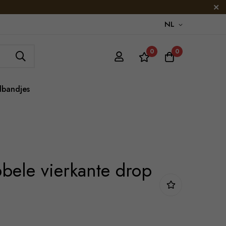
NL
0
0
lbandjes
bele vierkante drop