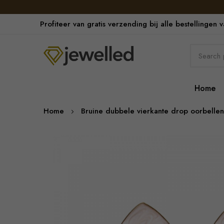
Profiteer van gratis verzending bij alle bestellingen 
Home
Home
Bruine dubbele vierkante drop oorbellen
Skip
to
the
end
of
the