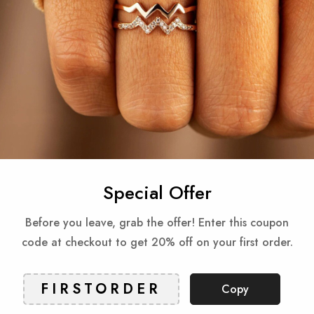
Gua
Reviews
Special Offer
Before you leave, grab the offer! Enter this coupon
Produkty powiązane
code at checkout to get 20% off on your first order.
Check items to add to the cart or
Select All
Copy