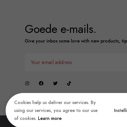
Goede e-mails.
Give your inbox some love with new products, tip
Cookies help us deliver our services. By
using our services, you agree to our use
Instel
of cookies.
Learn more
Copyright © 2023 360 E-Retails, Gemaakt met
♥
i