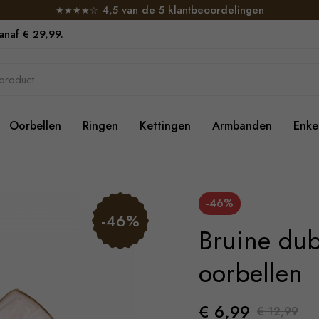
4,5 van de 5 klantbeoordelingen
★★★★☆
vanaf € 29,99.
Oorbellen
Ringen
Kettingen
Armbanden
Enke
-46%
-46%
Bruine dub
oorbellen
€ 6,99
€ 12,99