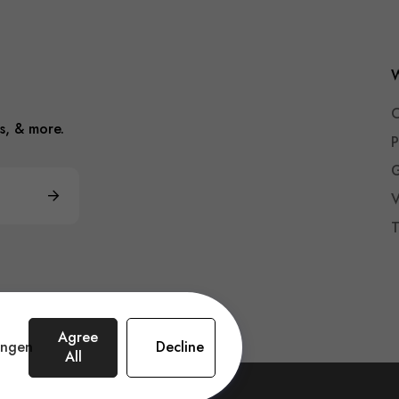
W
O
s, & more.
P
G
V
T
Agree
lingen
Decline
All
n Amsterdam.