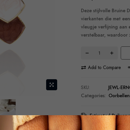
Deze stijlvolle Bruine
vierkanten die met een
vleugje verfijning aan 
verstelbaar, waardoor z
Add to Compare
SKU
JEWL-ERN
Categories:
Oorbellen
Estimated Delivery:
Free Shipping & Re