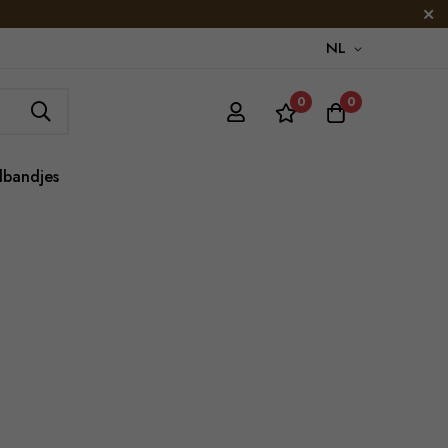
NL
0
0
lbandjes