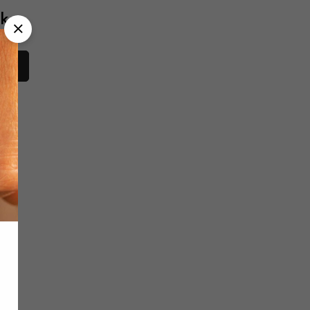
aken
en