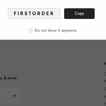
Copy
Do not show it anymore.
W
O
s, & more.
P
G
V
T