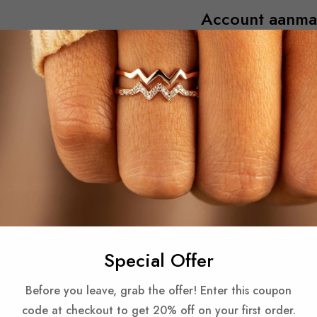
Account aanm
 your email address.
Account aanmak
Special Offer
Before you leave, grab the offer! Enter this coupon
 wachtwoord vergeten?
code at checkout to get 20% off on your first order.