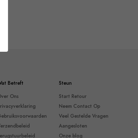
at Betreft
Steun
ver Ons
Start Retour
rivacyverklaring
Neem Contact Op
ebruiksvoorwaarden
Veel Gestelde Vragen
erzendbeleid
Aangesloten
erugstuurbeleid
Onze blog