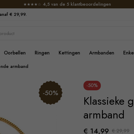
4,5 van de 5 klantbeoordelingen
★★★★☆
vanaf € 29,99.
Oorbellen
Ringen
Kettingen
Armbanden
Enke
tende armband
-50%
-50%
Klassieke 
armband
€ 14,99
€ 29,99