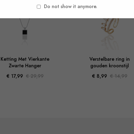
-40%
-4
Do not show it anymore.
-40%
-40%
Ketting Met Vierkante
Verstelbare ring in
Zwarte Hanger
gouden kroonstijl
€ 17,99
€ 29,99
€ 8,99
€ 14,99