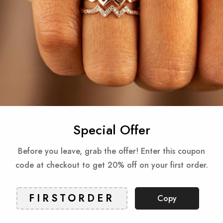
Gua
Reviews
Special Offer
Produkty powiązane
Before you leave, grab the offer! Enter this coupon
code at checkout to get 20% off on your first order.
Check items to add to the cart or
Select All
Copy