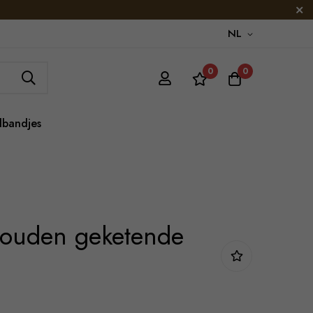
NL
0
0
lbandjes
gouden geketende