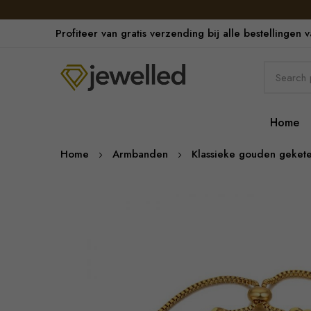
Profiteer van gratis verzending bij alle bestellingen 
Home
Home
Armbanden
Klassieke gouden geke
Skip
to
the
end
of
the