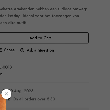
Gekette Armbanden hebben een tijdloos ontwerp
den ketting. Ideaal voor het toevoegen van
aan elke outfit.
Add to Cart
Share
Ask a Question
L-0013
en
5 - 10 Aug, 2026
turns:
On all orders over
€ 30