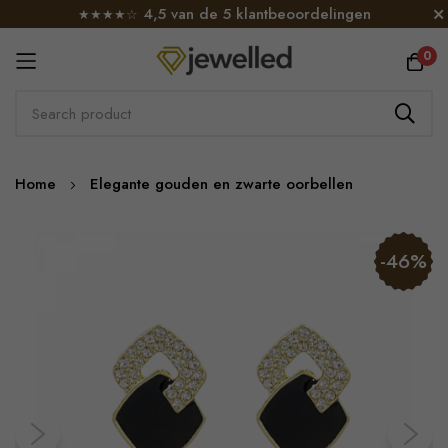
4,5 van de 5 klantbeoordelingen
★★★★☆
0
Skip
Home
Elegante gouden en zwarte oorbellen
to
Content
Skip
-46%
to
the
end
of
the
images
gallery