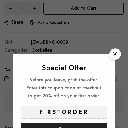
Add to Cart
Share
Ask a Question
SKU
JEWL-ERNG-0009
Categories:
Oorbellen
Special Offer
Estimated Delivery:
6 - 11 Aug, 2026
Free Shipping & Returns:
On all orders over
€ 30
Before you leave, grab the offer!
Enter this coupon code at checkout
to get 20% off on your first order.
Guarantee safe & secure checkout