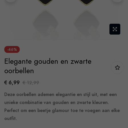
Skip
-46%
to
Elegante gouden en zwarte
the
beginning
oorbellen
of
€ 6,99
€ 12,99
the
images
Deze oorbellen ademen elegantie en stijl uit, met een
gallery
unieke combinatie van gouden en zwarte kleuren.
Perfect om een beetje glamour toe te voegen aan elke
outfit.