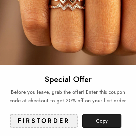
Gua
Reviews
Special Offer
Produkty powiązane
Before you leave, grab the offer! Enter this coupon
code at checkout to get 20% off on your first order.
Check items to add to the cart or
Select All
Copy