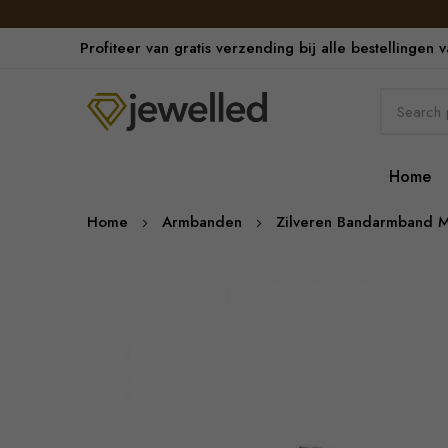
Profiteer van gratis verzending bij alle bestellingen 
Home
Home
Armbanden
Zilveren Bandarmband M
Skip
to
the
end
of
the