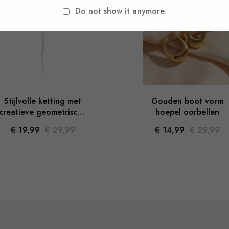
-33%
-50
Do not show it anymore.
-33%
-50%
Stijlvolle ketting met
Gouden boot vorm
creatieve geometrische
hoepel oorbellen
hanger
€ 19,99
€ 29,99
€ 14,99
€ 29,99