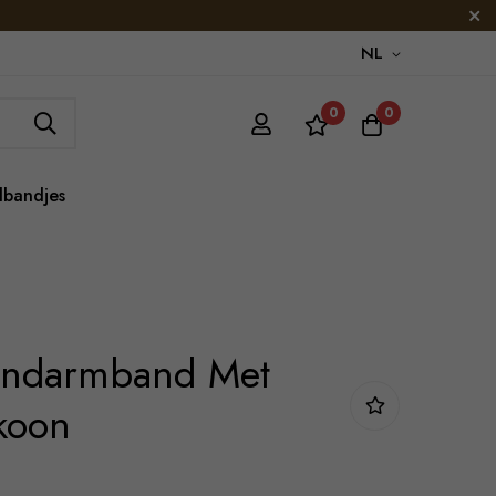
NL
0
0
lbandjes
Bandarmband Met
koon