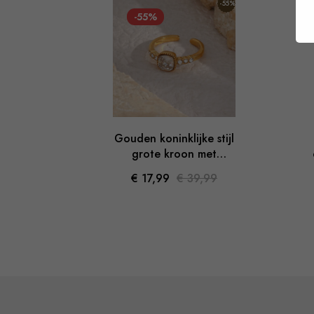
-55%
-55%
r met
Gouden koninklijke stijl
 hanger
grote kroon met
zirkoon verstelbare ring
9,99
€ 17,99
€ 39,99