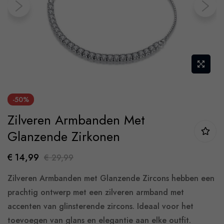
gallery
Skip
-50%
to
Zilveren Armbanden Met
the
beginning
Glanzende Zirkonen
of
€ 14,99
€ 29,99
the
images
Zilveren Armbanden met Glanzende Zircons hebben een
gallery
prachtig ontwerp met een zilveren armband met
accenten van glinsterende zircons. Ideaal voor het
toevoegen van glans en elegantie aan elke outfit.