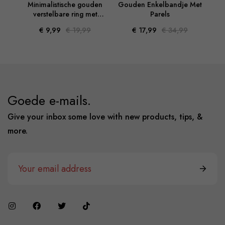
stijl
Minimalistische gouden
Gouden Enkelbandje Met
G
n
verstelbare ring met
Parels
go
vierkante kroon
€ 9,99
€ 19,99
€ 17,99
€ 34,99
Goede e-mails.
Give your inbox some love with new products, tips, &
more.