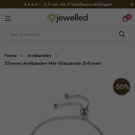
4,5 van de 5 klantbeoordelingen
★★★★☆
0
Skip
Home
Armbanden
to
Zilveren Armbanden Met Glanzende Zirkonen
Content
Skip
-50%
to
the
end
of
the
images