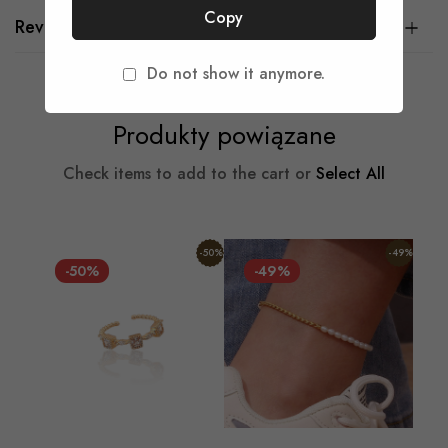
Copy
Reviews
Do not show it anymore.
Produkty powiązane
Check items to add to the cart or
Select All
-50%
-49%
-50%
-49%