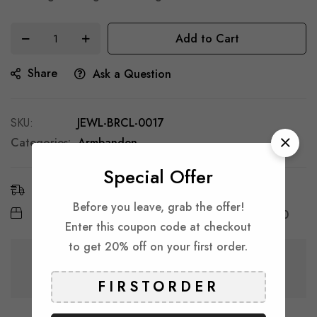
Add to Cart
Share
Ask a Question
SKU
JEWL-BRCL-0017
Categories:
Armbanden
Special Offer
Estimated Delivery:
7 - 12 Aug, 2026
Before you leave, grab the offer!
Free Shipping & Returns:
On all orders over
€ 30
Enter this coupon code at checkout
to get 20% off on your first order.
Guarantee safe & secure checkout