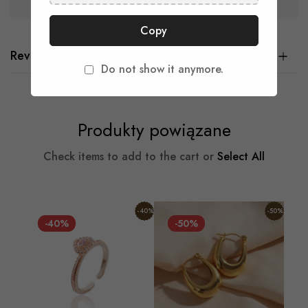
Guarantee safe & secure checkout
Copy
Reviews
Do not show it anymore.
Produkty powiązane
Check items to add to the cart or
Select All
-40%
-50%
-40%
-50%