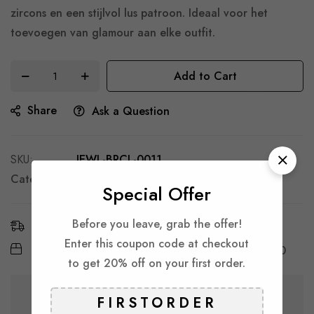
zircons en een stijlvol lus patroon. Ideaal voor het
toevoegen van glamour aan elke outfit.
Add to Cart
Share
Ask a Question
SKU
JEWL-BRCL-0011
Categories:
Armbanden
Special Offer
Before you leave, grab the offer!
Estimated Delivery:
6 - 11 Aug, 2026
Enter this coupon code at checkout
Free Shipping & Returns:
On all orders over
€ 30
to get 20% off on your first order.