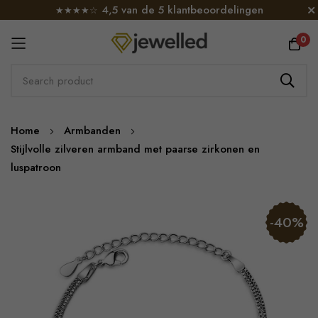
4,5 van de 5 klantbeoordelingen
★★★★☆
0
Skip
Home
Armbanden
to
Stijlvolle zilveren armband met paarse zirkonen en
Content
luspatroon
Skip
-40%
to
the
end
of
the