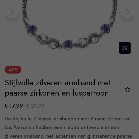
images
gallery
Skip
-40%
to
Stijlvolle zilveren armband met
the
beginning
paarse zirkonen en luspatroon
of
€ 17,99
€ 29,99
the
images
De Stijlvolle Zilveren Armbanden met Paarse Zircons en
gallery
Lus Patronen hebben een chique ontwerp met een
zilveren armband met accenten van glinsterende paarse