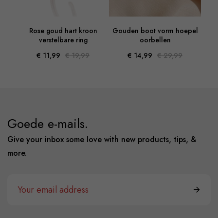
Golf
Rose goud hart kroon
Gouden boot vorm hoepel
C-
verstelbare ring
oorbellen
€ 11,99
€ 19,99
€ 14,99
€ 29,99
Goede e-mails.
Give your inbox some love with new products, tips, &
more.