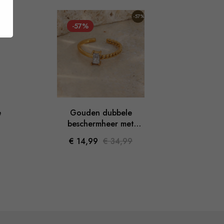
%
-57%
-57%
-5
e
Gouden dubbele
Goude
beschermheer met
vorm 
stenen verstelbare ring
€ 14,99
€ 34,99
€ 1