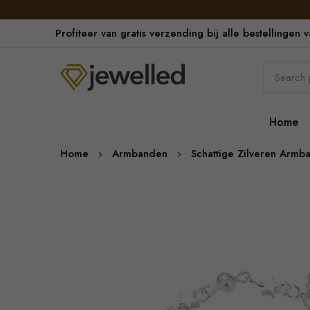
Profiteer van gratis verzending bij alle bestellingen 
Home
Home
Armbanden
Schattige Zilveren Armb
Skip
to
the
end
of
the