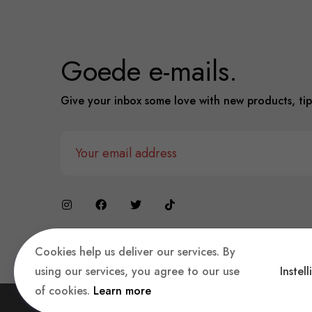
Goede e-mails.
Give your inbox some love with new products, tip
Cookies help us deliver our services. By
using our services, you agree to our use
Instel
of cookies.
Learn more
Copyright © 2023 360 E-Retails, Gemaakt met
♥
i