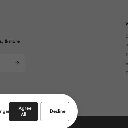
W
O
s, & more.
P
G
V
T
Agree
lingen
Decline
All
n Amsterdam.