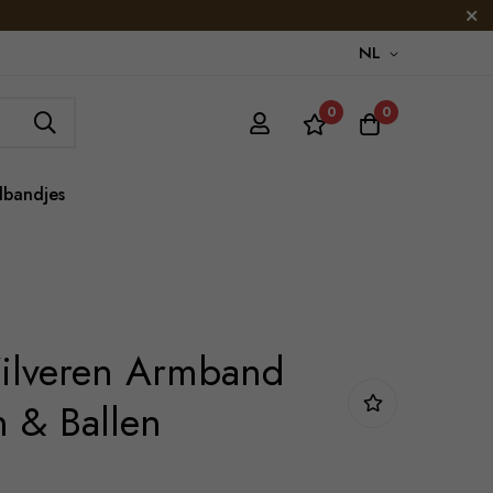
NL
0
0
lbandjes
Zilveren Armband
n & Ballen