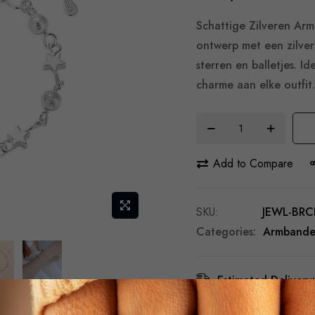
Schattige Zilveren Arm
ontwerp met een zilve
sterren en balletjes. I
charme aan elke outfit.
Add to Compare
SKU
JEWL-BRC
Categories:
Armband
Estimated Delivery:
Free Shipping & Re