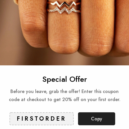
Gua
Reviews
Special Offer
Before you leave, grab the offer! Enter this coupon
Produkty powiązane
code at checkout to get 20% off on your first order.
Check items to add to the cart or
Select All
Copy