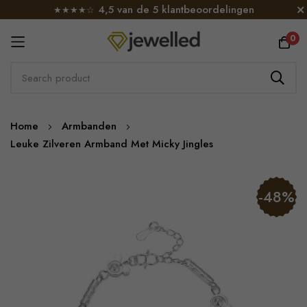
4,5 van de 5 klantbeoordelingen
★★★★☆
0
Skip
Home
Armbanden
to
Leuke Zilveren Armband Met Micky Jingles
Content
Skip
-48%
to
the
end
of
the
images