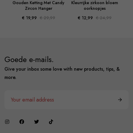
Gouden Ketting Met Candy
Kleurrijke zirkoon bloem
Zircon Hanger
oorknopjes
vers
€ 19,99
€ 29,99
€ 12,99
€ 24,99
Goede e-mails.
Give your inbox some love with new products, tips, &
more.