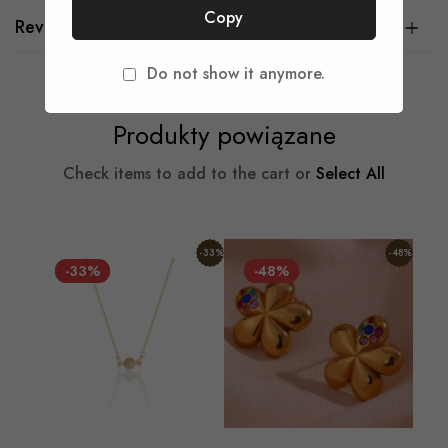
Copy
Reviews
Do not show it anymore.
Produkty powiązane
Check items to add to the cart or
Select All
-33%
-48%
-33%
-48%