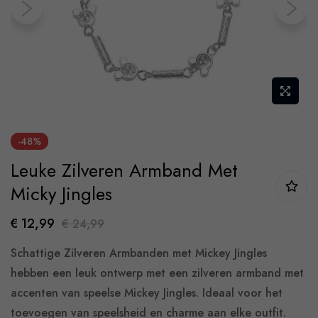
gallery
Skip
-48%
to
Leuke Zilveren Armband Met
the
beginning
Micky Jingles
of
€ 12,99
€ 24,99
the
images
Schattige Zilveren Armbanden met Mickey Jingles
gallery
hebben een leuk ontwerp met een zilveren armband met
accenten van speelse Mickey Jingles. Ideaal voor het
toevoegen van speelsheid en charme aan elke outfit.