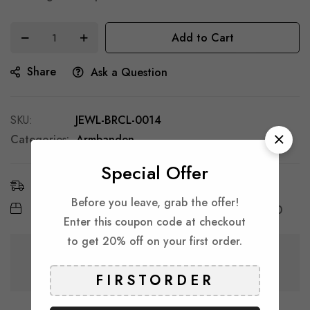
Add to Cart
Share
Ask a Question
SKU
JEWL-BRCL-0014
Categories:
Armbanden
Special Offer
Estimated Delivery:
8 - 13 Aug, 2026
Before you leave, grab the offer!
Free Shipping & Returns:
On all orders over
€ 30
Enter this coupon code at checkout
to get 20% off on your first order.
Guarantee safe & secure checkout