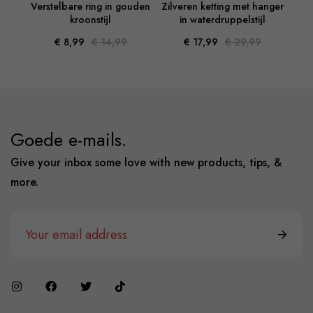
warte
Verstelbare ring in gouden
Zilveren ketting met hanger
Go
kroonstijl
in waterdruppelstijl
€ 8,99
€ 14,99
€ 17,99
€ 29,99
Goede e-mails.
Give your inbox some love with new products, tips, &
more.