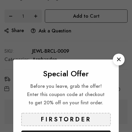
Add to Cart
Share
Ask a Question
SKU
JEWL-BRCL-0009
Categories:
Armbanden
Special Offer
Estimated Delivery:
8 - 13 Aug, 2026
Before you leave, grab the offer!
Free Shipping & Returns:
On all orders over
€ 30
Enter this coupon code at checkout
to get 20% off on your first order.
Guarantee safe & secure checkout