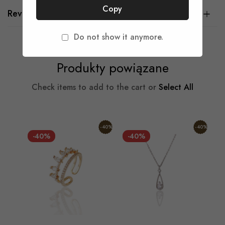
Copy
Reviews
Do not show it anymore.
Produkty powiązane
Check items to add to the cart or
Select All
-40%
-40%
-40%
-40%