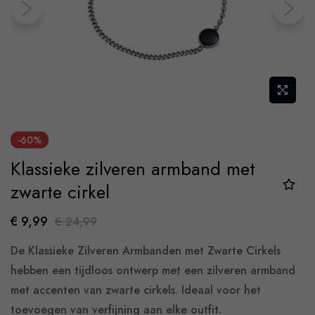
gallery
Skip
-60%
to
Klassieke zilveren armband met
the
beginning
zwarte cirkel
of
€ 9,99
€ 24,99
the
images
De Klassieke Zilveren Armbanden met Zwarte Cirkels
gallery
hebben een tijdloos ontwerp met een zilveren armband
met accenten van zwarte cirkels. Ideaal voor het
toevoegen van verfijning aan elke outfit.