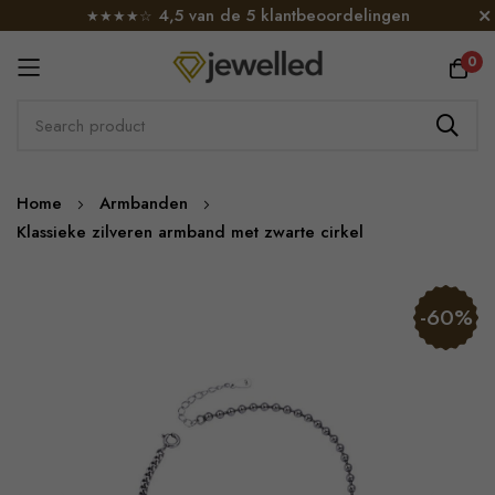
4,5 van de 5 klantbeoordelingen
★★★★☆
0
Skip
Home
Armbanden
to
Klassieke zilveren armband met zwarte cirkel
Content
Skip
-60%
to
the
end
of
the
images