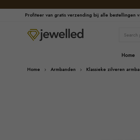
Profiteer van gratis verzending bij alle bestellingen 
Home
Home
Armbanden
Klassieke zilveren armb
Skip
to
the
end
of
the