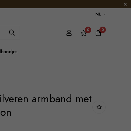
NL
0
0
lbandjes
zilveren armband met
oon