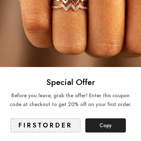
Gua
Reviews
Special Offer
Produkty powiązane
Before you leave, grab the offer! Enter this coupon
code at checkout to get 20% off on your first order.
Check items to add to the cart or
Select All
Copy