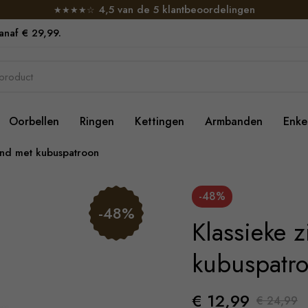
4,5 van de 5 klantbeoordelingen
★★★★☆
vanaf € 29,99.
Oorbellen
Ringen
Kettingen
Armbanden
Enke
and met kubuspatroon
-48%
-48%
Klassieke 
kubuspatr
€ 12,99
€ 24,99