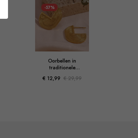
%
-57%
-57%
-4
Oorbellen in
Glanze
traditionele
ve
handgemaakte stijl
€ 12,99
€ 29,99
€ 