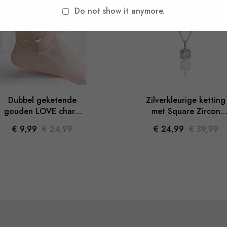
-38
-60%
Do not show it anymore.
-60%
-38%
Dubbel geketende
Zilverkleurige ketting
gouden LOVE charm
met Square Zircon
Anklet
hanger
€ 9,99
€ 24,99
€ 24,99
€ 39,99